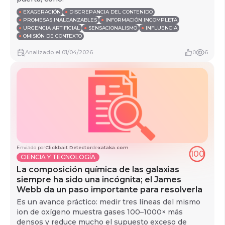
●
EXAGERACIÓN
●
DISCREPANCIA DEL CONTENIDO
●
PROMESAS INALCANZABLES
●
INFORMACIÓN INCOMPLETA
●
URGENCIA ARTIFICIAL
●
SENSACIONALISMO
●
INFLUENCIA
●
OMISIÓN DE CONTEXTO
Analizado
el
01/04/2026
0
6
Enviado por
Clickbait Detector
de
xataka.com
100
CIENCIA Y TECNOLOGÍA
La composición química de las galaxias
siempre ha sido una incógnita; el James
Webb da un paso importante para resolverla
Es un avance práctico: medir tres líneas del mismo
ion de oxígeno muestra gases 100–1000× más
densos y reduce mucho el supuesto exceso de