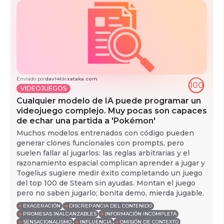
Enviado por
dav14l
de
xataka.com
100
VIDEOJUEGOS
Cualquier modelo de IA puede programar un
videojuego complejo. Muy pocas son capaces
de echar una partida a 'Pokémon'
Muchos modelos entrenados con código pueden
generar clones funcionales con prompts, pero
suelen fallar al jugarlos: las reglas arbitrarias y el
razonamiento espacial complican aprender a jugar y
Togelius sugiere medir éxito completando un juego
del top 100 de Steam sin ayudas. Montan el juego
pero no saben jugarlo; bonita demo, mierda jugable.
●
EXAGERACIÓN
●
DISCREPANCIA DEL CONTENIDO
●
PROMESAS INALCANZABLES
●
INFORMACIÓN INCOMPLETA
●
SENSACIONALISMO
●
INFLUENCIA
●
OMISIÓN DE CONTEXTO