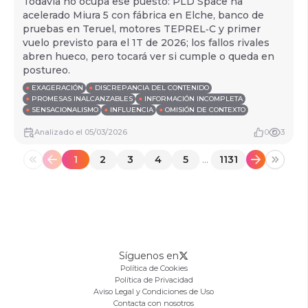
Todavía no ocupa ese puesto: PLD Space ha
acelerado Miura 5 con fábrica en Elche, banco de
pruebas en Teruel, motores TEPREL‑C y primer
vuelo previsto para el 1T de 2026; los fallos rivales
abren hueco, pero tocará ver si cumple o queda en
postureo.
●
EXAGERACIÓN
●
DISCREPANCIA DEL CONTENIDO
●
PROMESAS INALCANZABLES
●
INFORMACIÓN INCOMPLETA
●
SENSACIONALISMO
●
INFLUENCIA
●
OMISIÓN DE CONTEXTO
Analizado
el
05/03/2026
0
3
1
2
3
4
5
...
1131
Síguenos en
Política de Cookies
Política de Privacidad
Aviso Legal y Condiciones de Uso
Contacta con nosotros