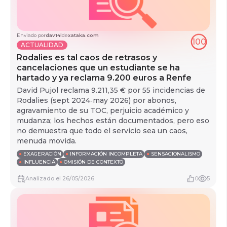
Enviado por
dav14l
de
xataka.com
100
ACTUALIDAD
Rodalies es tal caos de retrasos y
cancelaciones que un estudiante se ha
hartado y ya reclama 9.200 euros a Renfe
David Pujol reclama 9.211,35 € por 55 incidencias de
Rodalies (sept 2024‑may 2026) por abonos,
agravamiento de su TOC, perjuicio académico y
mudanza; los hechos están documentados, pero eso
no demuestra que todo el servicio sea un caos,
menuda movida.
●
EXAGERACIÓN
●
INFORMACIÓN INCOMPLETA
●
SENSACIONALISMO
●
INFLUENCIA
●
OMISIÓN DE CONTEXTO
Analizado
el
26/05/2026
0
5