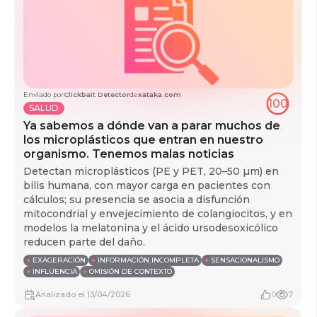
Enviado por
Clickbait Detector
de
xataka.com
100
SALUD
Ya sabemos a dónde van a parar muchos de
los microplásticos que entran en nuestro
organismo. Tenemos malas noticias
Detectan microplásticos (PE y PET, 20–50 µm) en
bilis humana, con mayor carga en pacientes con
cálculos; su presencia se asocia a disfunción
mitocondrial y envejecimiento de colangiocitos, y en
modelos la melatonina y el ácido ursodesoxicólico
reducen parte del daño.
●
EXAGERACIÓN
●
INFORMACIÓN INCOMPLETA
●
SENSACIONALISMO
●
INFLUENCIA
●
OMISIÓN DE CONTEXTO
Analizado
el
13/04/2026
0
7