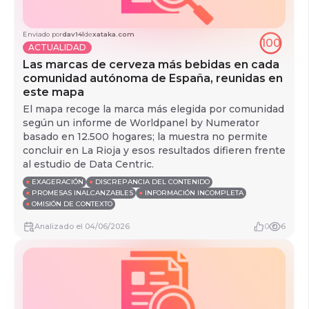
Enviado por
dav14l
de
xataka.com
100
ACTUALIDAD
Las marcas de cerveza más bebidas en cada
comunidad autónoma de España, reunidas en
este mapa
El mapa recoge la marca más elegida por comunidad
según un informe de Worldpanel by Numerator
basado en 12.500 hogares; la muestra no permite
concluir en La Rioja y esos resultados difieren frente
al estudio de Data Centric.
●
EXAGERACIÓN
●
DISCREPANCIA DEL CONTENIDO
●
PROMESAS INALCANZABLES
●
INFORMACIÓN INCOMPLETA
●
OMISIÓN DE CONTEXTO
Analizado
el
04/06/2026
0
6