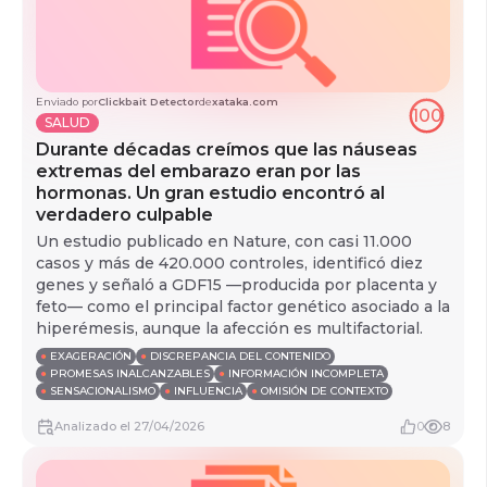
Enviado por
Clickbait Detector
de
xataka.com
100
SALUD
Durante décadas creímos que las náuseas
extremas del embarazo eran por las
hormonas. Un gran estudio encontró al
verdadero culpable
Un estudio publicado en Nature, con casi 11.000
casos y más de 420.000 controles, identificó diez
genes y señaló a GDF15 —producida por placenta y
feto— como el principal factor genético asociado a la
hiperémesis, aunque la afección es multifactorial.
●
EXAGERACIÓN
●
DISCREPANCIA DEL CONTENIDO
●
PROMESAS INALCANZABLES
●
INFORMACIÓN INCOMPLETA
●
SENSACIONALISMO
●
INFLUENCIA
●
OMISIÓN DE CONTEXTO
Analizado
el
27/04/2026
0
8