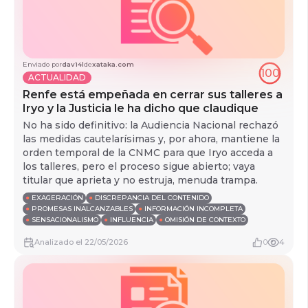
Enviado por
dav14l
de
xataka.com
100
ACTUALIDAD
Renfe está empeñada en cerrar sus talleres a
Iryo y la Justicia le ha dicho que claudique
No ha sido definitivo: la Audiencia Nacional rechazó
las medidas cautelarísimas y, por ahora, mantiene la
orden temporal de la CNMC para que Iryo acceda a
los talleres, pero el proceso sigue abierto; vaya
titular que aprieta y no estruja, menuda trampa.
●
EXAGERACIÓN
●
DISCREPANCIA DEL CONTENIDO
●
PROMESAS INALCANZABLES
●
INFORMACIÓN INCOMPLETA
●
SENSACIONALISMO
●
INFLUENCIA
●
OMISIÓN DE CONTEXTO
Analizado
el
22/05/2026
0
4