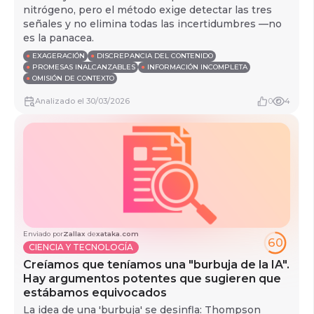
nitrógeno, pero el método exige detectar las tres
señales y no elimina todas las incertidumbres —no
es la panacea.
●
EXAGERACIÓN
●
DISCREPANCIA DEL CONTENIDO
●
PROMESAS INALCANZABLES
●
INFORMACIÓN INCOMPLETA
●
OMISIÓN DE CONTEXTO
Analizado
el
30/03/2026
0
4
Enviado por
Zallax
de
xataka.com
60
CIENCIA Y TECNOLOGÍA
Creíamos que teníamos una "burbuja de la IA".
Hay argumentos potentes que sugieren que
estábamos equivocados
La idea de una 'burbuja' se desinfla: Thompson