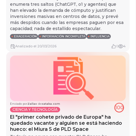
enumera tres saltos (ChatGPT, o1 y agentes) que
han elevado la demanda de cómputo y justifican
inversiones masivas en centros de datos, y prevé
más despidos cuando las empresas paguen por esa
capacidad; nada de estallido espectacular.
●
EXAGERACIÓN
●
INFORMACIÓN INCOMPLETA
●
INFLUENCIA
Analizado
el
20/03/2026
0
4
Enviado por
Zallax
de
xataka.com
100
CIENCIA Y TECNOLOGÍA
El "primer cohete privado de Europa" ha
quedado vacante y alguien se está haciendo
hueco: el Miura 5 de PLD Space