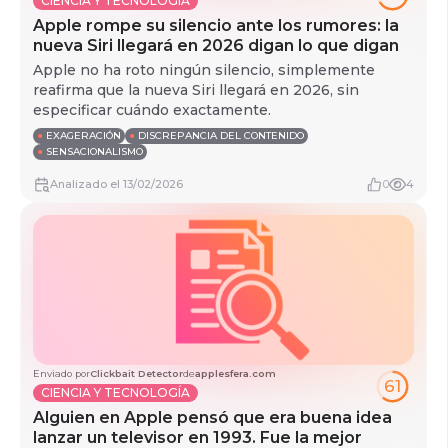
CIENCIA Y TECNOLOGÍA
Apple rompe su silencio ante los rumores: la
nueva Siri llegará en 2026 digan lo que digan
Apple no ha roto ningún silencio, simplemente
reafirma que la nueva Siri llegará en 2026, sin
especificar cuándo exactamente.
●
EXAGERACIÓN
●
DISCREPANCIA DEL CONTENIDO
●
SENSACIONALISMO
Analizado
el
13/02/2026
0
4
Enviado por
Clickbait Detector
de
applesfera.com
61
CIENCIA Y TECNOLOGÍA
Alguien en Apple pensó que era buena idea
lanzar un televisor en 1993. Fue la mejor