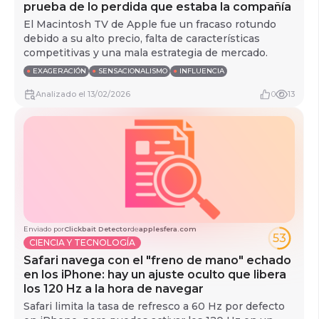
prueba de lo perdida que estaba la compañía
El Macintosh TV de Apple fue un fracaso rotundo
debido a su alto precio, falta de características
competitivas y una mala estrategia de mercado.
●
EXAGERACIÓN
●
SENSACIONALISMO
●
INFLUENCIA
Analizado
el
13/02/2026
0
13
Enviado por
Clickbait Detector
de
applesfera.com
53
CIENCIA Y TECNOLOGÍA
Safari navega con el "freno de mano" echado
en los iPhone: hay un ajuste oculto que libera
los 120 Hz a la hora de navegar
Safari limita la tasa de refresco a 60 Hz por defecto