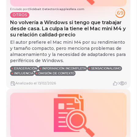
Enviado por
Clickbait Detector
de
applesfera.com
69
OTROS
No volvería a Windows si tengo que trabajar
desde casa. La culpa la tiene el Mac mini M4 y
su relación calidad-precio
El autor prefiere el Mac mini M4 por su rendimiento
y tamaño compacto, pero menciona problemas de
almacenamiento y la necesidad de adaptadores para
periféricos de Windows.
●
EXAGERACIÓN
●
INFORMACIÓN INCOMPLETA
●
SENSACIONALISMO
●
INFLUENCIA
●
OMISIÓN DE CONTEXTO
Analizado
el
13/02/2026
0
3