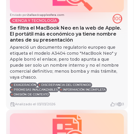
Enviado por
Zallax
de
applesfera.com
100
CIENCIA Y TECNOLOGÍA
Se filtra el MacBook Neo en la web de Apple.
El portátil más económico ya tiene nombre
antes de su presentación
Apareció un documento regulatorio europeo que
etiqueta el modelo A3404 como "MacBook Neo" y
Apple borró el enlace, pero todo apunta a que
puede ser solo un nombre interno y no el nombre
comercial definitivo; menos bomba y más trámite,
vaya chasco.
●
EXAGERACIÓN
●
DISCREPANCIA DEL CONTENIDO
●
PROMESAS INALCANZABLES
●
INFORMACIÓN INCOMPLETA
●
OMISIÓN DE CONTEXTO
Analizado
el
03/03/2026
0
3