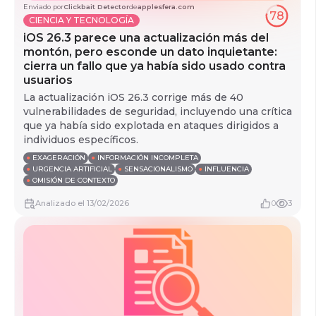
Enviado por
Clickbait Detector
de
applesfera.com
78
CIENCIA Y TECNOLOGÍA
iOS 26.3 parece una actualización más del
montón, pero esconde un dato inquietante:
cierra un fallo que ya había sido usado contra
usuarios
La actualización iOS 26.3 corrige más de 40
vulnerabilidades de seguridad, incluyendo una crítica
que ya había sido explotada en ataques dirigidos a
individuos específicos.
●
EXAGERACIÓN
●
INFORMACIÓN INCOMPLETA
●
URGENCIA ARTIFICIAL
●
SENSACIONALISMO
●
INFLUENCIA
●
OMISIÓN DE CONTEXTO
Analizado
el
13/02/2026
0
3