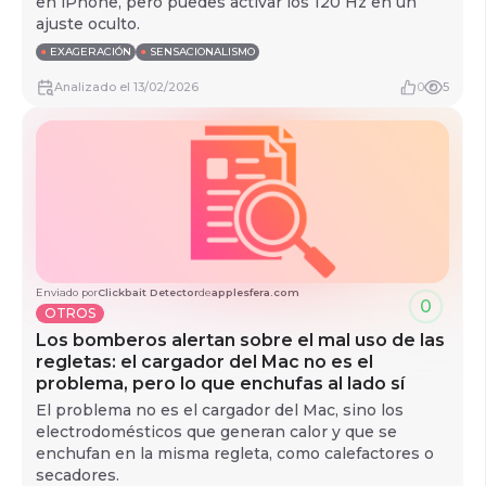
en iPhone, pero puedes activar los 120 Hz en un
ajuste oculto.
●
EXAGERACIÓN
●
SENSACIONALISMO
Analizado
el
13/02/2026
0
5
Enviado por
Clickbait Detector
de
applesfera.com
0
OTROS
Los bomberos alertan sobre el mal uso de las
regletas: el cargador del Mac no es el
problema, pero lo que enchufas al lado sí
El problema no es el cargador del Mac, sino los
electrodomésticos que generan calor y que se
enchufan en la misma regleta, como calefactores o
secadores.