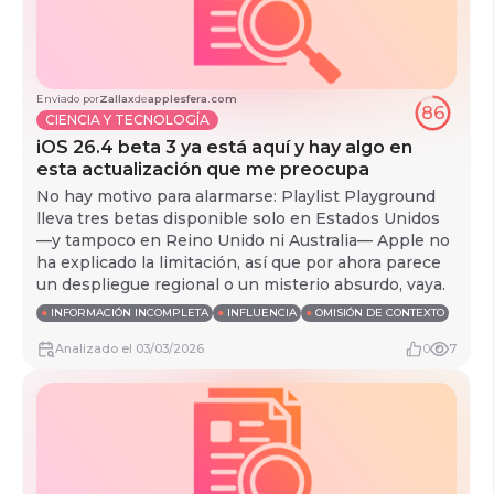
Enviado por
Zallax
de
applesfera.com
86
CIENCIA Y TECNOLOGÍA
iOS 26.4 beta 3 ya está aquí y hay algo en
esta actualización que me preocupa
No hay motivo para alarmarse: Playlist Playground
lleva tres betas disponible solo en Estados Unidos
—y tampoco en Reino Unido ni Australia— Apple no
ha explicado la limitación, así que por ahora parece
un despliegue regional o un misterio absurdo, vaya.
●
INFORMACIÓN INCOMPLETA
●
INFLUENCIA
●
OMISIÓN DE CONTEXTO
Analizado
el
03/03/2026
0
7