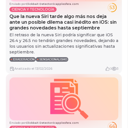
Enviado por
Clickbait Detector
de
applesfera.com
53
CIENCIA Y TECNOLOGÍA
Que la nueva Siri tarde algo más nos deja
ante un posible dilema casi inédito en iOS: sin
grandes novedades hasta septiembre
El retraso de la nueva Siri podría significar que iOS
26.4 y 26.5 no tendrán grandes novedades, dejando a
los usuarios sin actualizaciones significativas hasta
septiembre.
●
EXAGERACIÓN
●
SENSACIONALISMO
Analizado
el
13/02/2026
0
3
Enviado por
Clickbait Detector
de
applesfera.com
66